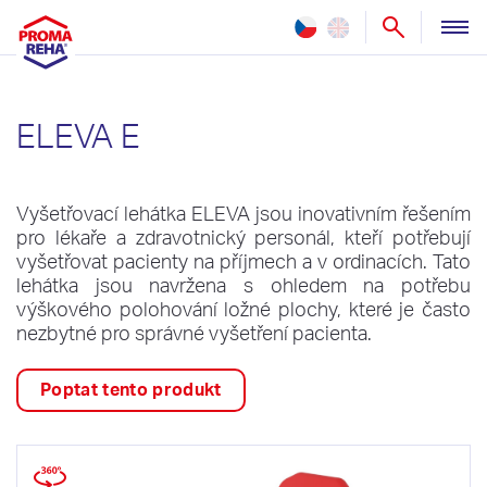
ZDRAVOTNICTVÍ
ELEVA E
PEČOVATELSTVÍ
NOVINKY
Vyšetřovací lehátka ELEVA jsou inovativním řešením
REFERENCE
pro lékaře a zdravotnický personál, kteří potřebují
vyšetřovat pacienty na příjmech a v ordinacích. Tato
SLUŽBY
lehátka jsou navržena s ohledem na potřebu
výškového polohování ložné plochy, které je často
nezbytné pro správné vyšetření pacienta.
O NÁS
KONTAKT
Poptat tento produkt