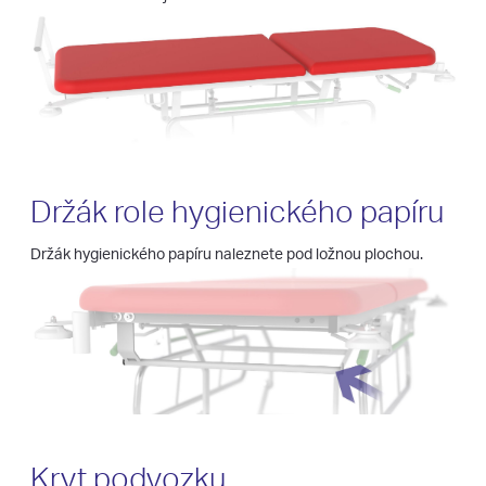
Držák role hygienického papíru
Držák hygienického papíru naleznete pod ložnou plochou.
Kryt podvozku