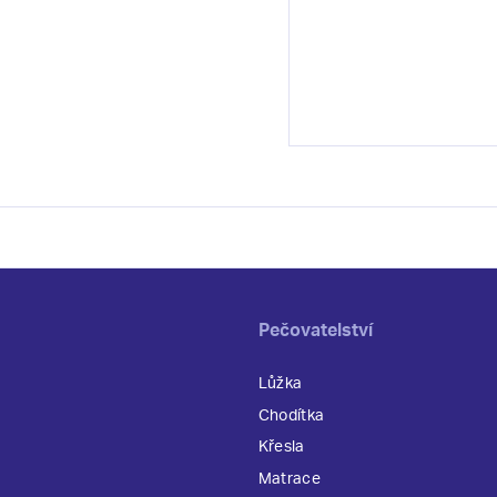
Pečovatelství
Lůžka
Chodítka
Křesla
Matrace