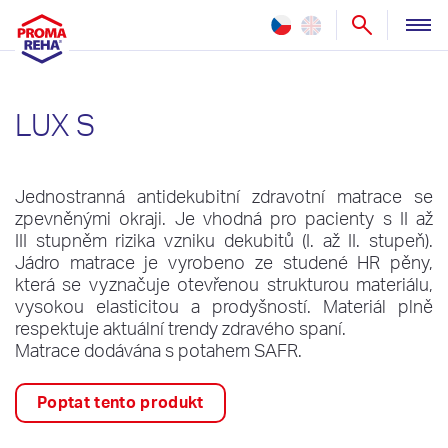
ZDRAVOTNICTVÍ
LUX S
PEČOVATELSTVÍ
NOVINKY
Jednostranná antidekubitní zdravotní matrace se
REFERENCE
zpevněnými okraji. Je vhodná pro pacienty s II až
III stupněm rizika vzniku dekubitů (I. až II. stupeň).
SLUŽBY
Jádro matrace je vyrobeno ze studené HR pěny,
která se vyznačuje otevřenou strukturou materiálu,
vysokou elasticitou a prodyšností. Materiál plně
O NÁS
respektuje aktuální trendy zdravého spaní.
​Matrace dodávána s potahem SAFR.
KONTAKT
Poptat tento produkt