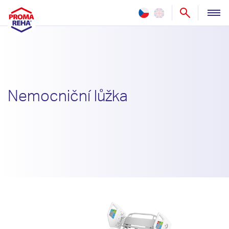
ZDRAVOTNICTVÍ
PEČOVATELSTVÍ
NOVINKY
Nemocniční lůžka
REFERENCE
SLUŽBY
O NÁS
KONTAKT