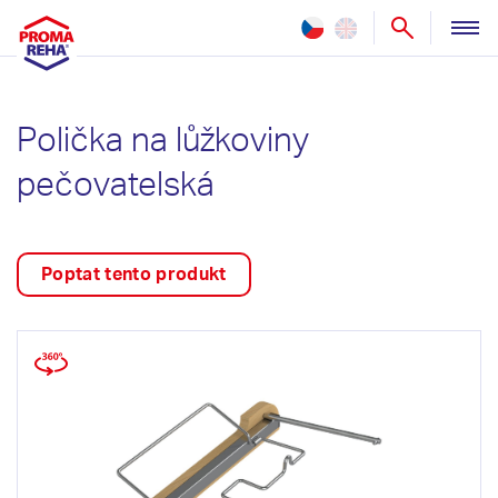
ZDRAVOTNICTVÍ
Polička na lůžkoviny
PEČOVATELSTVÍ
pečovatelská
NOVINKY
REFERENCE
Poptat tento produkt
SLUŽBY
O NÁS
KONTAKT